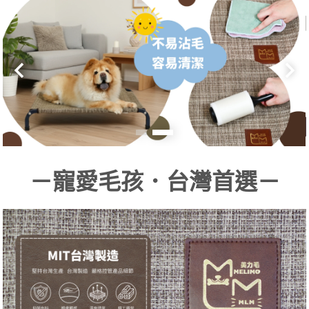
－寵愛毛孩．台灣首選－